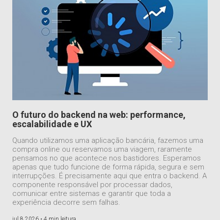
O futuro do backend na web: performance,
escalabilidade e UX
Quando utilizamos uma aplicação bancária, fazemos uma
compra online ou reservamos uma viagem, raramente
pensamos no que acontece nos bastidores. Esperamos
apenas que tudo funcione de forma rápida, segura e sem
interrupções. É precisamente aqui que entra o backend. A
componente responsável por processar dados,
comunicar entre sistemas e garantir que toda a
experiência decorre sem falhas.
jul 8 2026 •
4 min leitura