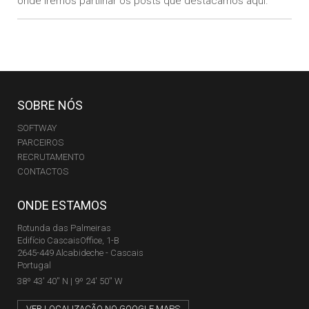
onde iremos partilhar os posts que destacamos aqui.
SOBRE NÓS
SOFTWAY
PARCEIROS
RECRUTAMENTO
CONTACTOS
ONDE ESTAMOS
Rotunda das Palmeiras
Edifício CascaisOffice, 1-B
2645-449 Alcabideche - Cascais
Portugal
38º 43' 40'' N | 9º 24' 50'' W
VER LOCALIZAÇÃO NO GOOGLE MAPS