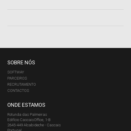
SOBRE NÓS
SOFTWAY
PARCEIROS
RECRUTAMENTO
CONTACTOS
ONDE ESTAMOS
Rotunda das Palmeiras
Edifício CascaisOffice, 1-B
2645-449 Alcabideche - Cascais
Portugal