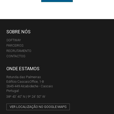
SOBRE NÓS
SOFTWAY
PARCEIROS
RECRUTAMENTO
CONTACTOS
ONDE ESTAMOS
Rotunda das Palmeiras
Edifício CascaisOffice, 1-B
2645-449 Alcabideche - Cascais
Portugal
38º 43' 40'' N | 9º 24' 50'' W
VER LOCALIZAÇÃO NO GOOGLE MAPS