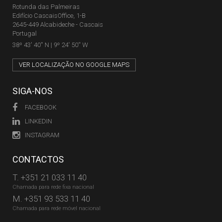
Rotunda das Palmeiras
Edifício CascaisOffice, 1-B
2645-449 Alcabideche - Cascais
Portugal
38º 43' 40'' N | 9º 24' 50'' W
VER LOCALIZAÇÃO NO GOOGLE MAPS
SIGA-NOS
FACEBOOK
LINKEDIN
INSTAGRAM
CONTACTOS
T.
+351 21 033 11 40
Chamada para rede fixa nacional
M.
+351 93 533 11 40
Chamada para rede móvel nacional