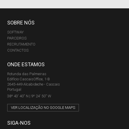
SOBRE NÓS
SOFTWAY
PARCEIROS
RECRUTAMENTO
CONTACTOS
ONDE ESTAMOS
Rotunda das Palmeiras
Edifício CascaisOffice, 1-B
2645-449 Alcabideche - Cascais
Portugal
38º 43' 40'' N | 9º 24' 50'' W
VER LOCALIZAÇÃO NO GOOGLE MAPS
SIGA-NOS