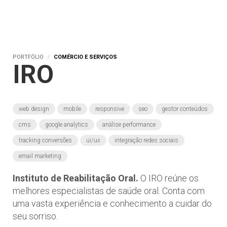
PORTFÓLIO
COMÉRCIO E SERVIÇOS
IRO
web design
mobile
responsive
seo
gestor conteúdos
cms
google analytics
análise performance
tracking conversões
ui/ux
integração redes sociais
email marketing
Instituto de Reabilitação Oral.
O IRO reúne os
melhores especialistas de saúde oral. Conta com
uma vasta experiência e conhecimento a cuidar do
seu sorriso.