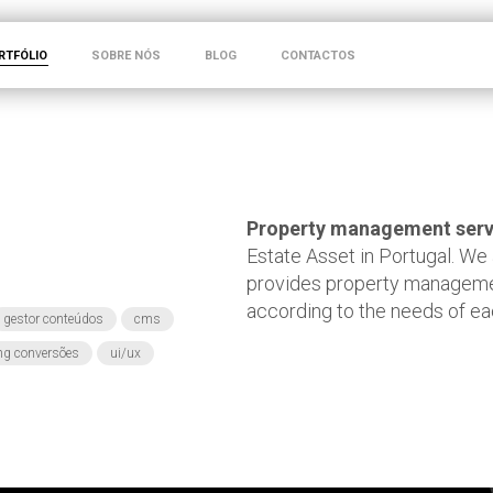
RTFÓLIO
SOBRE NÓS
BLOG
CONTACTOS
Property management serv
Estate Asset in Portugal. We
provides property managemen
according to the needs of eac
gestor conteúdos
cms
ing conversões
ui/ux