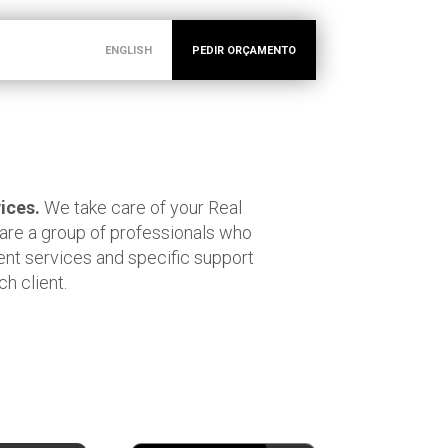
ENGLISH
PEDIR ORÇAMENTO
ices.
We take care of your Real
 are a group of professionals who
t services and specific support
h client.