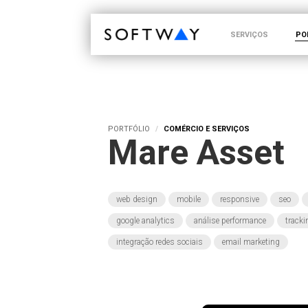
SOFTWAY - web professionals - web design
SERVIÇOS
PO
PORTFÓLIO
COMÉRCIO E SERVIÇOS
Mare Asset
web design
mobile
responsive
seo
google analytics
análise performance
track
integração redes sociais
email marketing