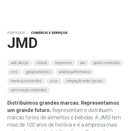
PORTFÓLIO
COMÉRCIO E SERVIÇOS
JMD
web design
mobile
responsive
seo
gestor conteúdos
cms
google analytics
análise performance
tracking conversões
ui/ux
integração redes sociais
optimização conteúdos
Distribuimos grandes marcas. Representamos
um grande futuro.
Representam e distribuem
marcas fortes de alimentos e bebidas. A
JMD
tem
mais de 100 anos de história e é a empresa mais