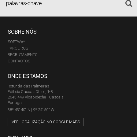
SOBRE NÓS
SOFTWAY
PARCEIROS
RECRUTAMENTO
CONTACTOS
ONDE ESTAMOS
Rotunda das Palmeiras
Edifício CascaisOffice, 1-B
2645-449 Alcabideche - Cascais
Portugal
38º 43' 40'' N | 9º 24' 50'' W
VER LOCALIZAÇÃO NO GOOGLE MAPS