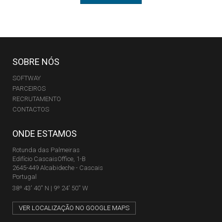
SOBRE NÓS
SOFTWAY
PARCEIROS
RECRUTAMENTO
CONTACTOS
ONDE ESTAMOS
Rotunda das Palmeiras
Edifício CascaisOffice, 1-B
2645-449 Alcabideche - Cascais
Portugal
38º 43' 40'' N | 9º 24' 50'' W
VER LOCALIZAÇÃO NO GOOGLE MAPS