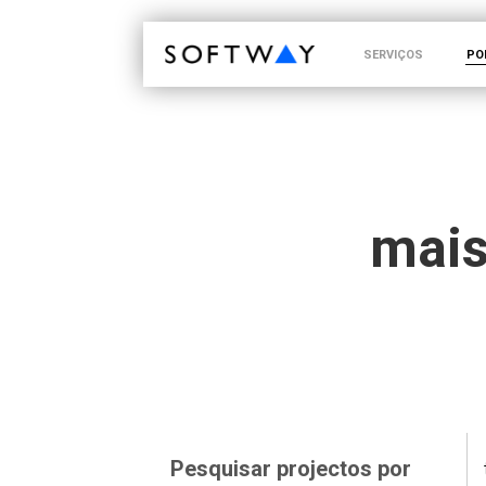
SOFTWAY - web professionals - web design
SERVIÇOS
PO
mais
Pesquisar projectos por