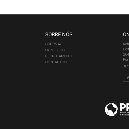
SOBRE NÓS
O
SOFTWAY
Rot
Edi
PARCEIROS
264
RECRUTAMENTO
Por
CONTACTOS
38º 
V