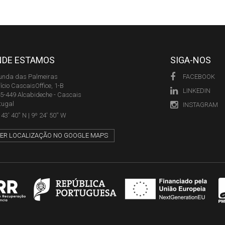
NDE ESTAMOS
SIGA-NOS
unda das Palmeiras
FACEBOOK
fício CascaisOffice, 1-B
LINKEDIN
5-449 Alcabideche - Cascais
tugal
INSTAGRAM
43' 40'' N | 9º 24' 50'' W
ER LOCALIZAÇÃO NO GOOGLE MAPS