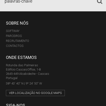
SOBRE NÓS
SOFTWAY
PARCEIROS
RECRUTAMENTO
CONTACTOS
ONDE ESTAMOS
Rotunda das Palmeiras
Edifício CascaisOffice, 1-B
2645-449 Alcabideche - Cascais
Portugal
38º 43' 40'' N | 9º 24' 50'' W
VER LOCALIZAÇÃO NO GOOGLE MAPS
SIGA-NOS