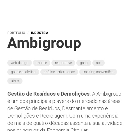
PORTFÓLIO
INDÚSTRIA
Ambigroup
web design
mobile
responsive
gsap
seo
google analytics
análise performance
tracking conversões
ui/ux
Gestão de Resíduos e Demolições.
A Ambigroup
é um dos principais players do mercado nas áreas
de Gestão de Resíduos, Desmantelamento e
Demolições e Reciclagem. Com uma experiência
de mais de quatro décadas assenta a sua atividade
nos princípios da Economia Circular.