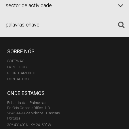
sector de actividade
SOBRE NÓS
SOFTWAY
PARCEIROS
RECRUTAMENTO
CONTACTOS
ONDE ESTAMOS
Rotunda das Palmeiras
Edifício CascaisOffice, 1-B
2645-449 Alcabideche - Cascais
Portugal
38º 43' 40'' N | 9º 24' 50'' W