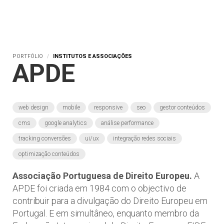
PORTFÓLIO
INSTITUTOS E ASSOCIAÇÕES
APDE
web design
mobile
responsive
seo
gestor conteúdos
cms
google analytics
análise performance
tracking conversões
ui/ux
integração redes sociais
optimização conteúdos
Associação Portuguesa de Direito Europeu.
A
APDE foi criada em 1984 com o objectivo de
contribuir para a divulgação do Direito Europeu em
Portugal. E em simultâneo, enquanto membro da