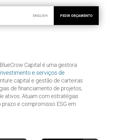
ENGLISH
PEDIR ORÇAMENTO
 BlueCrow Capital é uma gestora
investimento e serviços de
enture capital e gestão de carteiras.
as de financiamento de projetos,
 ativos. Atuam com estratégias
ngo prazo e compromisso ESG em