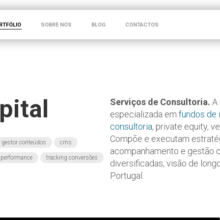
RTFÓLIO
SOBRE NÓS
BLOG
CONTACTOS
pital
Serviços de Consultoria.
A
especializada em
fundos de 
consultoria
, private equity, v
Compõe e executam estratégi
gestor conteúdos
cms
acompanhamento e gestão de
 performance
tracking conversões
diversificadas, visão de lo
Portugal.