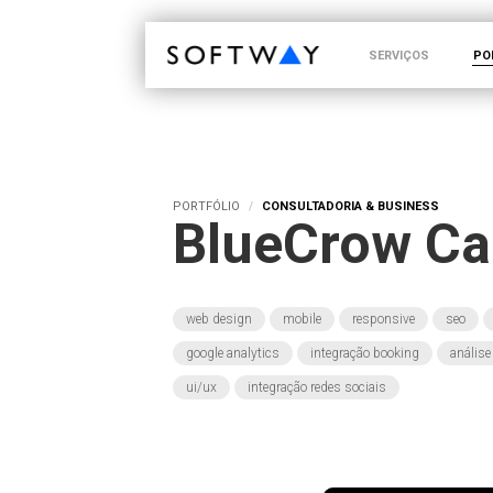
SOFTWAY - web professionals - web design
SERVIÇOS
PO
PORTFÓLIO
CONSULTADORIA & BUSINESS
BlueCrow Ca
web design
mobile
responsive
seo
google analytics
integração booking
análise
ui/ux
integração redes sociais