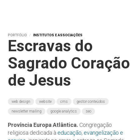
PORTFÓLIO
INSTITUTOS E ASSOCIAÇÕES
Escravas do
Sagrado Coração
de Jesus
web design
website
cms
gestor conteúdos
newsletter mailing
google analytics
seo
Província Europa Atlântica.
Congregação
religiosa dedicada à
educação, evangelização e