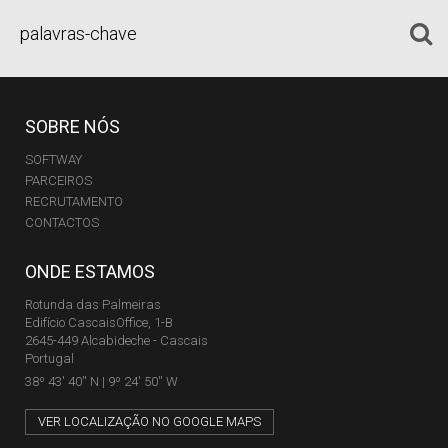
SOBRE NÓS
SOFTWAY
PARCEIROS
RECRUTAMENTO
CONTACTOS
ONDE ESTAMOS
Rotunda das Palmeiras
Edifício CascaisOffice, 1-B
2645-449 Alcabideche - Cascais
Portugal
38º 43' 40'' N | 9º 24' 50'' W
VER LOCALIZAÇÃO NO GOOGLE MAPS