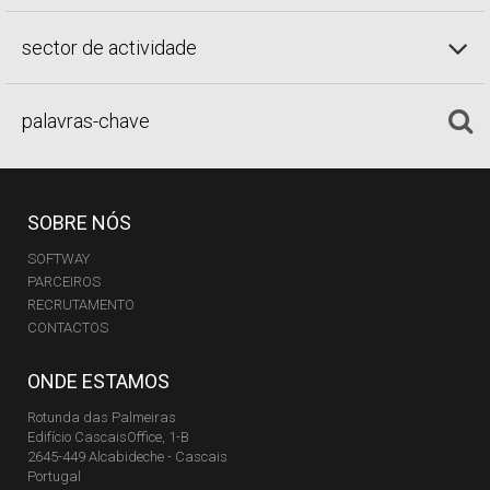
sector de actividade
SOBRE NÓS
SOFTWAY
PARCEIROS
RECRUTAMENTO
CONTACTOS
ONDE ESTAMOS
Rotunda das Palmeiras
Edifício CascaisOffice, 1-B
2645-449 Alcabideche - Cascais
Portugal