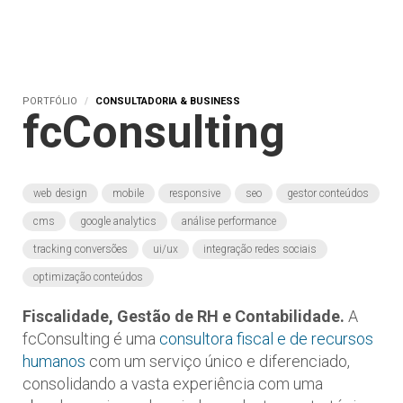
PORTFÓLIO
CONSULTADORIA & BUSINESS
fcConsulting
web design
mobile
responsive
seo
gestor conteúdos
cms
google analytics
análise performance
tracking conversões
ui/ux
integração redes sociais
optimização conteúdos
Fiscalidade, Gestão de RH e Contabilidade.
A
fcConsulting é uma
consultora fiscal e de recursos
humanos
com um serviço único e diferenciado,
consolidando a vasta experiência com uma