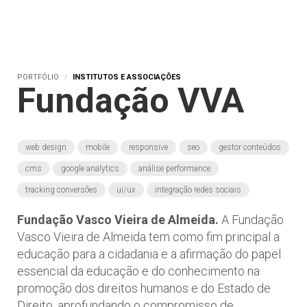
PORTFÓLIO
INSTITUTOS E ASSOCIAÇÕES
Fundação VVA
web design
mobile
responsive
seo
gestor conteúdos
cms
google analytics
análise performance
tracking conversões
ui/ux
integração redes sociais
Fundação Vasco Vieira de Almeida.
A Fundação
Vasco Vieira de Almeida tem como fim principal a
educação para a cidadania e a afirmação do papel
essencial da educação e do conhecimento na
promoção dos direitos humanos e do Estado de
Direito, aprofundando o compromisso de