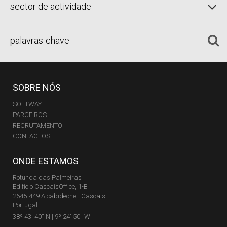
sector de actividade
SOBRE NÓS
SOFTWAY
PARCEIROS
RECRUTAMENTO
CONTACTOS
ONDE ESTAMOS
Rotunda das Palmeiras
Edifício CascaisOffice, 1-B
2645-449 Alcabideche - Cascais
Portugal
38º 43' 40'' N | 9º 24' 50'' W