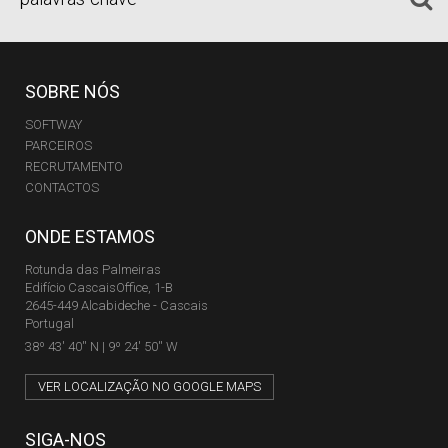
SOBRE NÓS
SOFTWAY
PARCEIROS
RECRUTAMENTO
CONTACTOS
ONDE ESTAMOS
Rotunda das Palmeiras
Edifício CascaisOffice, 1-B
2645-449 Alcabideche - Cascais
Portugal
38º 43' 40'' N | 9º 24' 50'' W
VER LOCALIZAÇÃO NO GOOGLE MAPS
SIGA-NOS