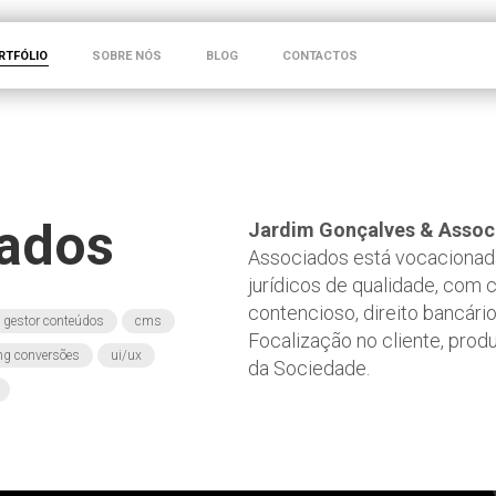
RTFÓLIO
SOBRE NÓS
BLOG
CONTACTOS
ados
Jardim Gonçalves & Assoc
Associados está vocacionada
jurídicos de qualidade, com 
contencioso, direito bancário, 
gestor conteúdos
cms
Focalização no cliente, produ
ing conversões
ui/ux
da Sociedade.