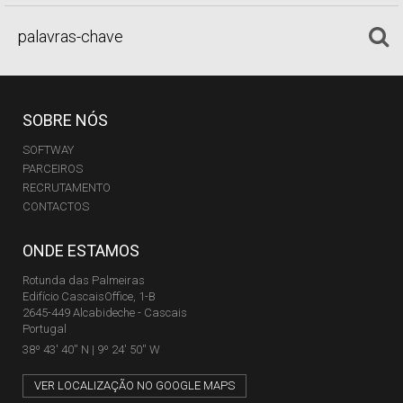
SOBRE NÓS
SOFTWAY
PARCEIROS
RECRUTAMENTO
CONTACTOS
ONDE ESTAMOS
Rotunda das Palmeiras
Edifício CascaisOffice, 1-B
2645-449 Alcabideche - Cascais
Portugal
38º 43' 40'' N | 9º 24' 50'' W
VER LOCALIZAÇÃO NO GOOGLE MAPS