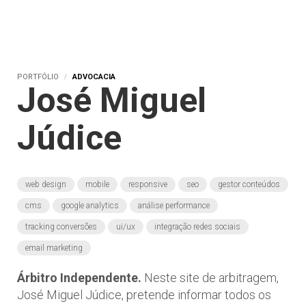
PORTFÓLIO
ADVOCACIA
José Miguel
Júdice
web design
mobile
responsive
seo
gestor conteúdos
cms
google analytics
análise performance
tracking conversões
ui/ux
integração redes sociais
email marketing
Árbitro Independente.
Neste site de arbitragem,
José Miguel Júdice, pretende informar todos os