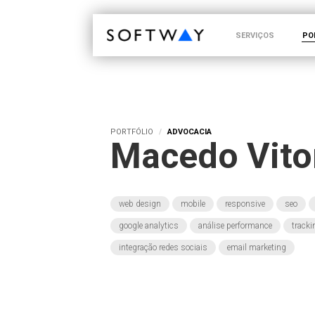
SOFTWAY - web professionals - web design
SERVIÇOS
PO
PORTFÓLIO
ADVOCACIA
Macedo Vito
web design
mobile
responsive
seo
google analytics
análise performance
track
integração redes sociais
email marketing