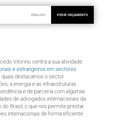
ENGLISH
PEDIR ORÇAMENTO
edo Vitorino centra a sua atividade
ionais e estrangeiros em sectores
s quais destacamos o sector
es, a energia e as infraestruturas.
ondência e de parceria com algumas
dades de advogados internacionais da
 do Brasil, o que nos permite prestar
 internacionais de forma eficiente.