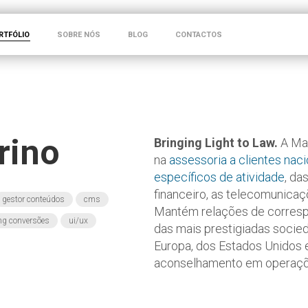
RTFÓLIO
SOBRE NÓS
BLOG
CONTACTOS
rino
Bringing Light to Law.
A Mac
na
assessoria a clientes nac
específicos de atividade
, da
financeiro, as telecomunicaçõ
gestor conteúdos
cms
Mantém relações de corresp
ing conversões
ui/ux
das mais prestigiadas socie
Europa, dos Estados Unidos e
aconselhamento em operações