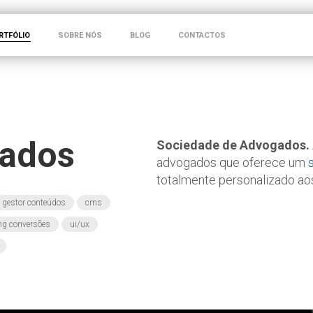
RTFÓLIO
SOBRE NÓS
BLOG
CONTACTOS
gados
Sociedade de Advogados.
advogados que oferece um
totalmente personalizado aos
gestor conteúdos
cms
ing conversões
ui/ux