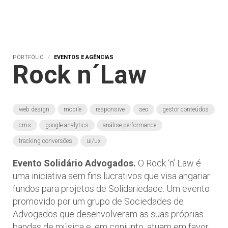
PORTFÓLIO
EVENTOS E AGÊNCIAS
Rock n´Law
web design
mobile
responsive
seo
gestor conteúdos
cms
google analytics
análise performance
tracking conversões
ui/ux
Evento Solidário Advogados.
O Rock ‘n’ Law é
uma iniciativa sem fins lucrativos que visa angariar
fundos para projetos de Solidariedade. Um evento
promovido por um grupo de Sociedades de
Advogados que desenvolveram as suas próprias
bandas de música e, em conjunto, atuam em favor