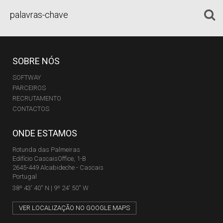
SOBRE NÓS
SOFTWAY
PARCEIROS
RECRUTAMENTO
CONTACTOS
ONDE ESTAMOS
Rotunda das Palmeiras
Edifício CascaisOffice, 1-B
2645-449 Alcabideche - Cascais
Portugal
38º 43' 40'' N | 9º 24' 50'' W
VER LOCALIZAÇÃO NO GOOGLE MAPS