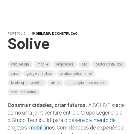
PORTFÓLIO
IMOBILIÁRIA E CONSTRUÇÃO
Solive
web design
mobile
responsive
seo
gestor conteúdos
cms
google analytics
análise performance
tracking conversões
ui/ux
integração redes sociais
email marketing
Construir cidades, criar futuros.
A SOLIVE surge
como uma joint venture entre o Grupo Legendre e
o Grupo Tecnibuild, para o
desenvolvimento de
projetos imobiliários
. Com décadas de experiência