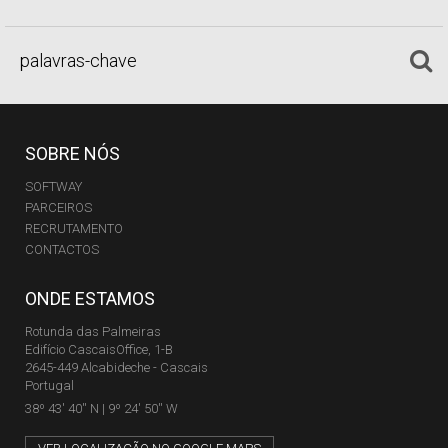
SOBRE NÓS
SOFTWAY
PARCEIROS
RECRUTAMENTO
CONTACTOS
ONDE ESTAMOS
Rotunda das Palmeiras
Edifício CascaisOffice, 1-B
2645-449 Alcabideche - Cascais
Portugal
38º 43' 40'' N | 9º 24' 50'' W