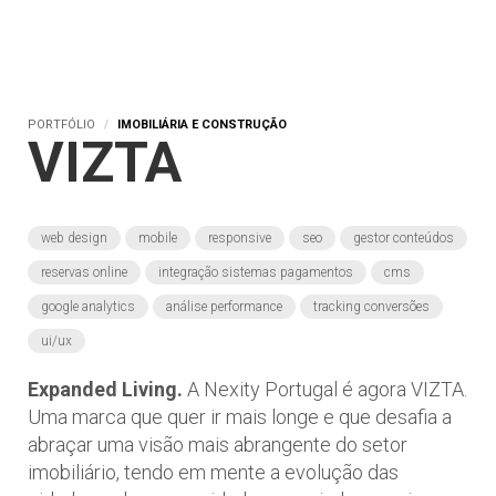
PORTFÓLIO
IMOBILIÁRIA E CONSTRUÇÃO
VIZTA
web design
mobile
responsive
seo
gestor conteúdos
reservas online
integração sistemas pagamentos
cms
google analytics
análise performance
tracking conversões
ui/ux
Expanded Living.
A Nexity Portugal é agora VIZTA.
Uma marca que quer ir mais longe e que desafia a
abraçar uma visão mais abrangente do setor
imobiliário, tendo em mente a evolução das