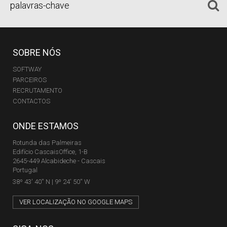
SOBRE NÓS
SOFTWAY
PARCEIROS
RECRUTAMENTO
CONTACTOS
ONDE ESTAMOS
Rotunda das Palmeiras
Edifício CascaisOffice, 1-B
2645-449 Alcabideche - Cascais
Portugal
38º 43' 40'' N | 9º 24' 50'' W
VER LOCALIZAÇÃO NO GOOGLE MAPS