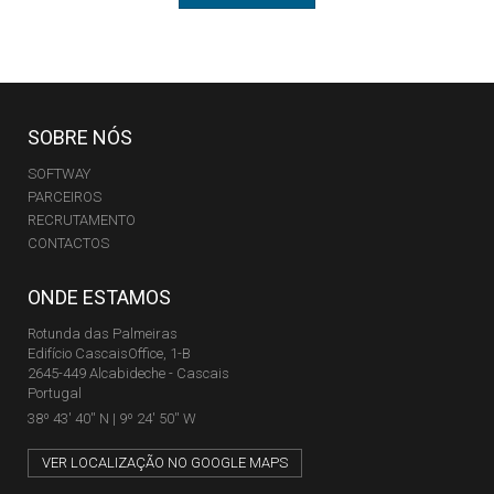
SOBRE NÓS
SOFTWAY
PARCEIROS
RECRUTAMENTO
CONTACTOS
ONDE ESTAMOS
Rotunda das Palmeiras
Edifício CascaisOffice, 1-B
2645-449 Alcabideche - Cascais
Portugal
38º 43' 40'' N | 9º 24' 50'' W
VER LOCALIZAÇÃO NO GOOGLE MAPS