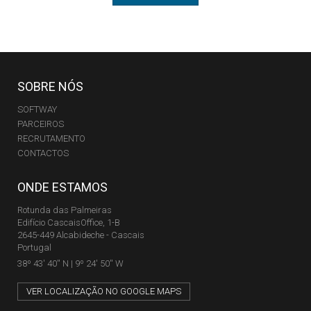
SOBRE NÓS
SOFTWAY
PARCEIROS
RECRUTAMENTO
CONTACTOS
ONDE ESTAMOS
Rotunda das Palmeiras
Edifício CascaisOffice, 1-B
2645-449 Alcabideche - Cascais
Portugal
38º 43' 40'' N | 9º 24' 50'' W
VER LOCALIZAÇÃO NO GOOGLE MAPS