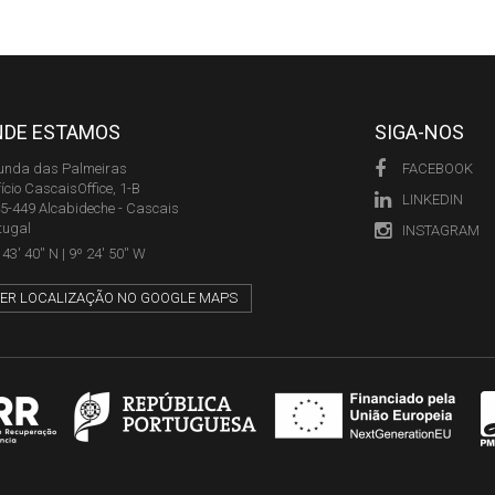
NDE ESTAMOS
SIGA-NOS
unda das Palmeiras
FACEBOOK
fício CascaisOffice, 1-B
LINKEDIN
5-449 Alcabideche - Cascais
tugal
INSTAGRAM
43' 40'' N | 9º 24' 50'' W
ER LOCALIZAÇÃO NO GOOGLE MAPS