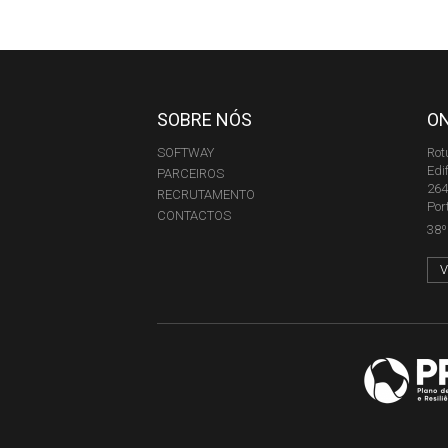
SOBRE NÓS
O
SOFTWAY
Rot
Edi
PARCEIROS
264
RECRUTAMENTO
Por
CONTACTOS
38º 
V