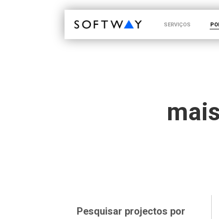
SOFTWAY - web professionals - web design
SERVIÇOS
PO
mais
Pesquisar projectos por