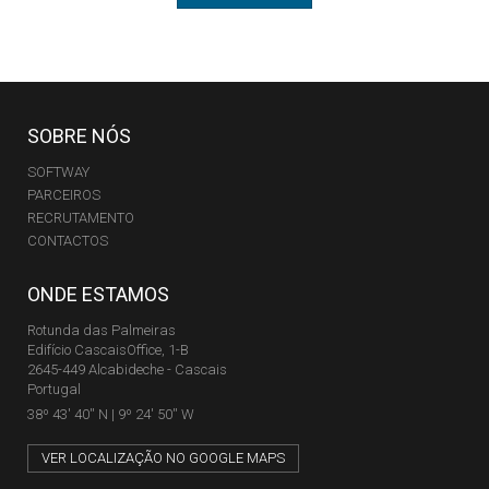
SOBRE NÓS
SOFTWAY
PARCEIROS
RECRUTAMENTO
CONTACTOS
ONDE ESTAMOS
Rotunda das Palmeiras
Edifício CascaisOffice, 1-B
2645-449 Alcabideche - Cascais
Portugal
38º 43' 40'' N | 9º 24' 50'' W
VER LOCALIZAÇÃO NO GOOGLE MAPS