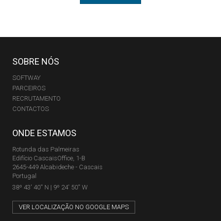
SOBRE NÓS
SOFTWAY
PARCEIROS
RECRUTAMENTO
CONTACTOS
ONDE ESTAMOS
Rotunda das Palmeiras
Edifício CascaisOffice, 1-B
2645-449 Alcabideche - Cascais
Portugal
38º 43' 40'' N | 9º 24' 50'' W
VER LOCALIZAÇÃO NO GOOGLE MAPS