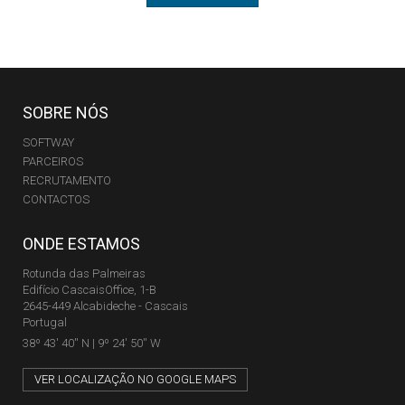
SOBRE NÓS
SOFTWAY
PARCEIROS
RECRUTAMENTO
CONTACTOS
ONDE ESTAMOS
Rotunda das Palmeiras
Edifício CascaisOffice, 1-B
2645-449 Alcabideche - Cascais
Portugal
38º 43' 40'' N | 9º 24' 50'' W
VER LOCALIZAÇÃO NO GOOGLE MAPS