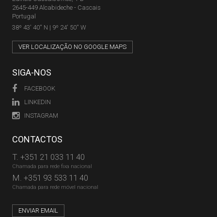
2645-449 Alcabideche - Cascais
Portugal
38º 43' 40'' N | 9º 24' 50'' W
VER LOCALIZAÇÃO NO GOOGLE MAPS
SIGA-NOS
FACEBOOK
LINKEDIN
INSTAGRAM
CONTACTOS
T.
+351 21 033 11 40
Chamada para rede fixa nacional
M.
+351 93 533 11 40
Chamada para rede móvel nacional
ENVIAR EMAIL