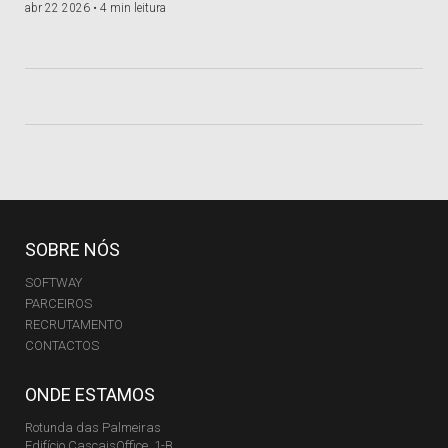
abr 22 2026 •
4 min leitura
SOBRE NÓS
SOFTWAY
PARCEIROS
RECRUTAMENTO
CONTACTOS
ONDE ESTAMOS
Rotunda das Palmeiras
Edifício CascaisOffice, 1-B