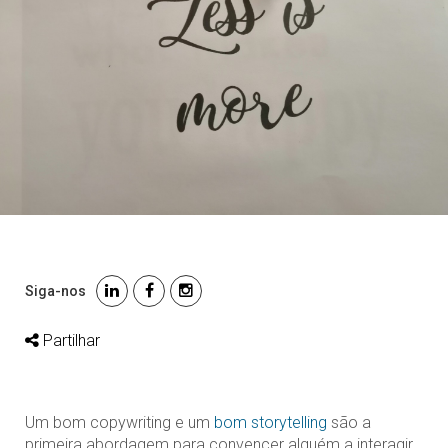
Siga-nos
Partilhar
Um bom copywriting e um
bom storytelling
são a
primeira abordagem para convencer alguém a interagir