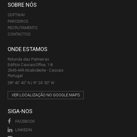
SOBRE NÓS
SOFTWAY
PARCEIROS
RECRUTAMENTO
CONTACTOS
ONDE ESTAMOS
Rotunda das Palmeiras
Edifício CascaisOffice, 1-B
2645-449 Alcabideche - Cascais
Portugal
38º 43' 40'' N | 9º 24' 50'' W
VER LOCALIZAÇÃO NO GOOGLE MAPS
SIGA-NOS
FACEBOOK
LINKEDIN