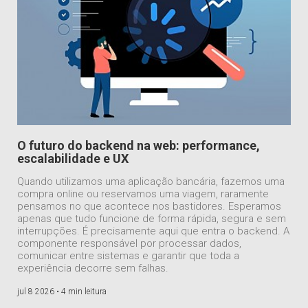
O futuro do backend na web: performance,
escalabilidade e UX
Quando utilizamos uma aplicação bancária, fazemos uma
compra online ou reservamos uma viagem, raramente
pensamos no que acontece nos bastidores. Esperamos
apenas que tudo funcione de forma rápida, segura e sem
interrupções. É precisamente aqui que entra o backend. A
componente responsável por processar dados,
comunicar entre sistemas e garantir que toda a
experiência decorre sem falhas.
jul 8 2026 •
4 min leitura