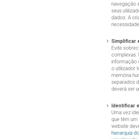
navegação é
seus utiliza
dados. A cr
necessidades
Simplificar
Evite sobrec
complexas. M
informação d
o utilizador
memória hum
separados de
deverá ser u
Identificar
Uma vez iden
que têm um 
website deve
hierarquia d