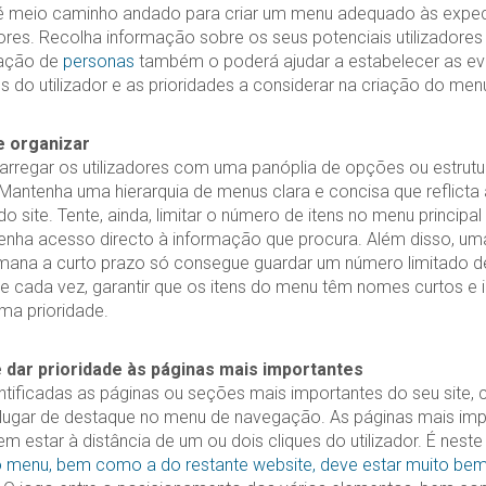
 meio caminho andado para criar um menu adequado às expec
dores. Recolha informação sobre os seus potenciais utilizadores 
iação de
personas
também o poderá ajudar a estabelecer as ev
 do utilizador e as prioridades a considerar na criação do men
 e organizar
arregar os utilizadores com uma panóplia de opções ou estrut
antenha uma hierarquia de menus clara e concisa que reflicta a
o site. Tente, ainda, limitar o número de itens no menu principa
 tenha acesso directo à informação que procura. Além disso, um
ana a curto prazo só consegue guardar um número limitado de
 cada vez, garantir que os itens do menu têm nomes curtos e in
ma prioridade.
 e dar prioridade às páginas mais importantes
tificadas as páginas ou seções mais importantes do seu site, c
lugar de destaque no menu de navegação. As páginas mais im
m estar à distância de um ou dois cliques do utilizador. É neste
o menu, bem como a do restante website, deve estar muito bem