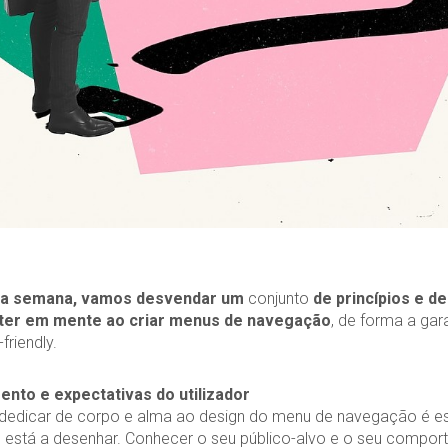
ta semana, vamos desvendar um
conjunto
de princípios e de
ter em mente ao criar menus de navegação
, de forma a gar
-friendly.
to e expectativas do utilizador
 dedicar de corpo e alma ao design do menu de navegação é es
 está a desenhar. Conhecer o seu público-alvo e o seu compo