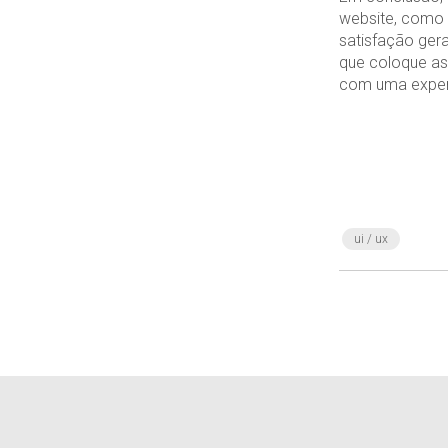
website, como 
satisfação gera
que coloque as
com uma experi
ui / ux