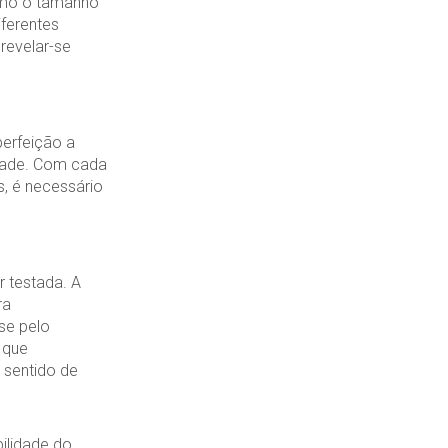
omo o tamanho
iferentes
revelar-se
erfeição a
idade. Com cada
, é necessário
r testada. A
ra
se pelo
 que
 sentido de
ilidade do