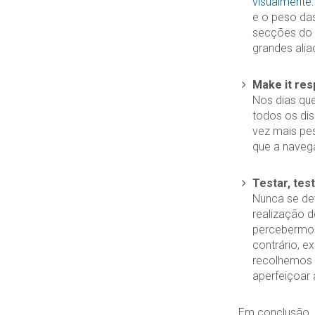
visualmente
e o peso das
secções do 
grandes ali
Make it res
Nos dias qu
todos os dis
vez mais pe
que a naveg
Testar, tes
Nunca se dev
realização d
percebermos 
contrário, 
recolhemos 
aperfeiçoar a
Em conclusão, 