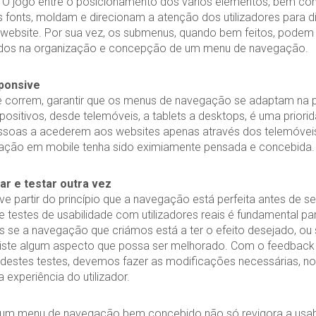
.
O jogo entre o posicionamento dos vários elementos, bem c
 fonts, moldam e direcionam a atenção dos utilizadores para d
website.
Por sua vez, os submenus, quando bem feitos, podem 
ados na organização e concepção de um menu de navegação.
ponsive
e correm, garantir que os menus de navegação se adaptam na p
positivos, desde telemóveis, a tablets a desktops, é uma prior
ssoas a acederem aos websites apenas através dos telemóveis
ação em mobile tenha sido eximiamente pensada e concebida.
tar e testar outra vez
e partir do princípio que a navegação está perfeita antes de se
e testes de usabilidade com utilizadores reais é fundamental pa
se a navegação que criámos está a ter o efeito desejado, ou 
existe algum aspecto que possa ser melhorado. Com o feedback
destes testes, devemos fazer as modificações necessárias, no
 experiência do utilizador.
um menu de navegação bem concebido não só revigora a usab