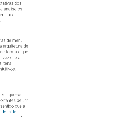
tativas dos
e analise os
entuais
u.
uras de menu
 arquitetura de
l de forma a que
a vez que a
 itens
tuitivos,
ertifique-se
portantes de um
 sentido que a
 definida