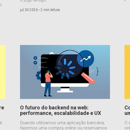
o
jul 30 2026 •
2 min leitura
re
O futuro do backend na web:
Co
performance, escalabilidade e UX
um
 é
Quando utilizamos uma aplicação bancária,
O 
fazemos uma compra online ou reservamos
on