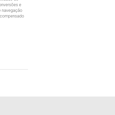
onversões e
de navegação
 recompensado