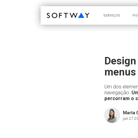
SOFTWAY - web professionals - web design
SERVIÇOS
PO
Design 
menus 
Um dos element
navegação.
Um
percorram o s
Marta 
jun 27 2