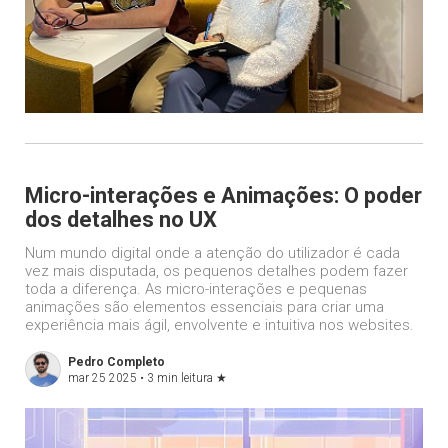
Micro-interações e Animações: O poder
dos detalhes no UX
Num mundo digital onde a atenção do utilizador é cada
vez mais disputada, os pequenos detalhes podem fazer
toda a diferença. As micro-interações e pequenas
animações são elementos essenciais para criar uma
experiência mais ágil, envolvente e intuitiva nos websites.
Pedro Completo
mar 25 2025 •
3 min leitura
★