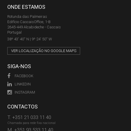
ONDE ESTAMOS
Rotunda das Palmeiras
Edifício CascaisOffice, 1-B
2645-449 Alcabideche - Cascais
Portugal
38º 43' 40'' N | 9º 24' 50'' W
VER LOCALIZAÇÃO NO GOOGLE MAPS
SIGA-NOS
FACEBOOK
LINKEDIN
INSTAGRAM
CONTACTOS
T.
+351 21 033 11 40
Chamada para rede fixa nacional
M.
+351 93 533 11 40