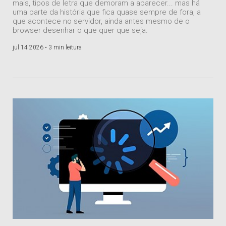
mais, tipos de letra que demoram a aparecer... mas há
uma parte da história que fica quase sempre de fora, a
que acontece no servidor, ainda antes mesmo de o
browser desenhar o que quer que seja.
jul 14 2026 •
3 min leitura