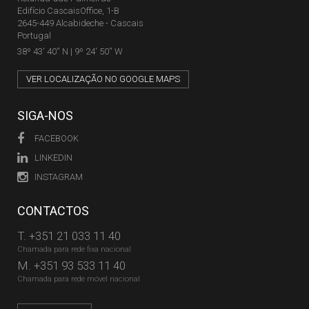
Edifício CascaisOffice, 1-B
2645-449 Alcabideche - Cascais
Portugal
38º 43' 40'' N | 9º 24' 50'' W
VER LOCALIZAÇÃO NO GOOGLE MAPS
SIGA-NOS
FACEBOOK
LINKEDIN
INSTAGRAM
CONTACTOS
T.
+351 21 033 11 40
Chamada para rede fixa nacional
M.
+351 93 533 11 40
Chamada para rede móvel nacional