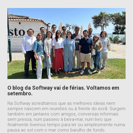
O blog da Softway vai de férias. Voltamos em
setembro.
Na Softway acreditamos que as melhores ideias nem
sempre nascem em reuniões ou à frente do ecrã. Surgem
também em jantares com amigos, conversas informais
sem pressa, num passeio à beira-mar, num livro que
finalmente tivemos tempo para ler ou simplesmente numa
pausa ao sol com o mar como barulho de fundo.