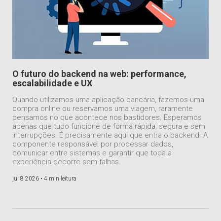
O futuro do backend na web: performance,
escalabilidade e UX
Quando utilizamos uma aplicação bancária, fazemos uma
compra online ou reservamos uma viagem, raramente
pensamos no que acontece nos bastidores. Esperamos
apenas que tudo funcione de forma rápida, segura e sem
interrupções. É precisamente aqui que entra o backend. A
componente responsável por processar dados,
comunicar entre sistemas e garantir que toda a
experiência decorre sem falhas.
jul 8 2026 •
4 min leitura