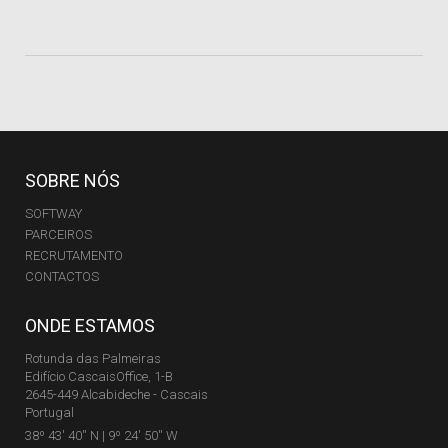
SOBRE NÓS
SOFTWAY
PARCEIROS
RECRUTAMENTO
CONTACTOS
ONDE ESTAMOS
Rotunda das Palmeiras
Edifício CascaisOffice, 1-B
2645-449 Alcabideche - Cascais
Portugal
38º 43' 40'' N | 9º 24' 50'' W