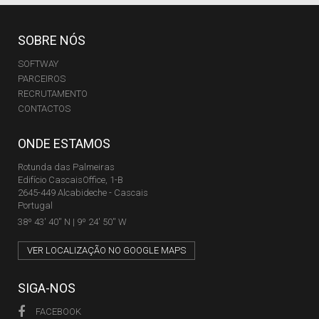
SOBRE NÓS
SOFTWAY
PARCEIROS
RECRUTAMENTO
CONTACTOS
ONDE ESTAMOS
Rotunda das Palmeiras
Edifício CascaisOffice, 1-B
2645-449 Alcabideche - Cascais
Portugal
38º 43' 40'' N | 9º 24' 50'' W
VER LOCALIZAÇÃO NO GOOGLE MAPS
SIGA-NOS
FACEBOOK