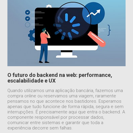
O futuro do backend na web: performance,
escalabilidade e UX
Quando utilizamos uma aplicação bancária, fazemos uma
compra online ou reservamos uma viagem, raramente
pensamos no que acontece nos bastidores. Esperamos
apenas que tudo funcione de forma rápida, segura e sem
interrupções. É precisamente aqui que entra o backend. A
componente responsável por processar dados,
comunicar entre sistemas e garantir que toda a
experiência decorre sem falhas.