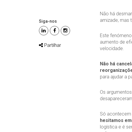
Não há desmarc
amizade, mas t
Siga-nos
Este fenómeno
aumento de efic
Partilhar
velocidade.
Não há cancel
reorganizaçõ
para ajudar a p
Os argumentos d
desapareceram 
Só acontecem 
hesitamos em
logística e é 