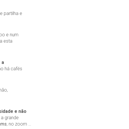
 partilha e
po e num
a esta
 a
ão há cafés
não,
sidade e não
 a grande
ams
, no zoom …