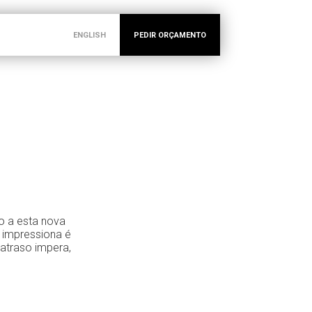
ENGLISH
PEDIR ORÇAMENTO
ão a esta nova
 impressiona é
atraso impera,