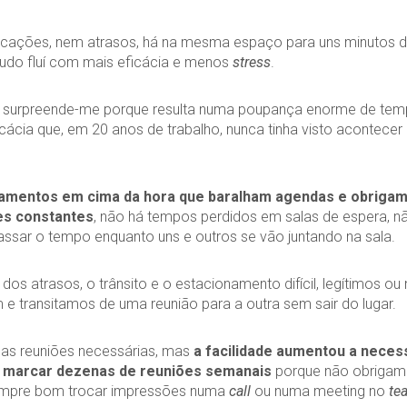
ações, nem atrasos, há na mesma espaço para uns minutos de
udo fluí com mais eficácia e menos
stress
.
 surpreende-me porque resulta numa poupança enorme de tem
ácia que, em 20 anos de trabalho, nunca tinha visto acontecer 
amentos em cima da hora que baralham agendas e obrigam
es constantes
, não há tempos perdidos em salas de espera, n
assar o tempo enquanto uns e outros se vão juntando na sala.
os atrasos, o trânsito e o estacionamento difícil, legítimos ou 
e transitamos de uma reunião para a outra sem sair do lugar.
as reuniões necessárias, mas
a facilidade aumentou a neces
 marcar dezenas de reuniões semanais
porque não obrigam
sempre bom trocar impressões numa
call
ou numa meeting no
te