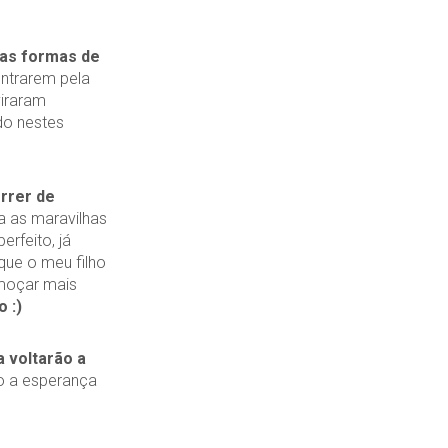
ras formas de
entrarem pela
viraram
do nestes
orrer de
a as maravilhas
erfeito, já
que o meu filho
lmoçar mais
 :)
a voltarão a
ho a esperança