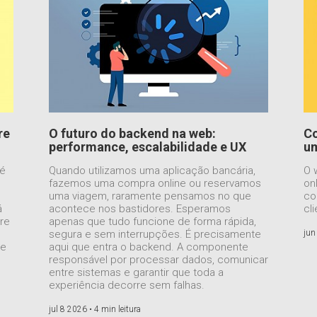
re
O futuro do backend na web:
Co
performance, escalabilidade e UX
um
 é
Quando utilizamos uma aplicação bancária,
O 
fazemos uma compra online ou reservamos
on
uma viagem, raramente pensamos no que
co
á
acontece nos bastidores. Esperamos
cl
re
apenas que tudo funcione de forma rápida,
segura e sem interrupções. É precisamente
jun
ue
aqui que entra o backend. A componente
responsável por processar dados, comunicar
entre sistemas e garantir que toda a
experiência decorre sem falhas.
jul 8 2026 •
4 min leitura