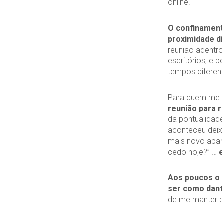
online.
O confinament
proximidade di
reunião adentro
escritórios, e
tempos diferen
Para quem me l
reunião para 
da pontualidade
aconteceu deix
mais novo apar
cedo hoje?” …
Aos poucos o p
ser como dan
de me manter p