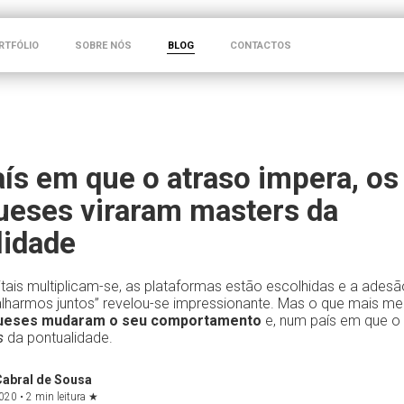
RTFÓLIO
SOBRE NÓS
BLOG
CONTACTOS
ís em que o atraso impera, os
ueses viraram masters da
lidade
itais multiplicam-se, as plataformas estão escolhidas e a ades
alharmos juntos” revelou-se impressionante. Mas o que mais me
ueses mudaram o seu comportamento
e, num país em que o 
s
da pontualidade.
Cabral de Sousa
020 •
2 min leitura
★