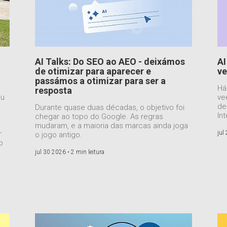
AI Talks: Do SEO ao AEO - deixámos
AI
de otimizar para aparecer e
ve
passámos a otimizar para ser a
Há
resposta
ou
ve
de
Durante quase duas décadas, o objetivo foi
Int
chegar ao topo do Google. As regras
mudaram, e a maioria das marcas ainda joga
r
jul
o jogo antigo.
o
jul 30 2026 •
2 min leitura