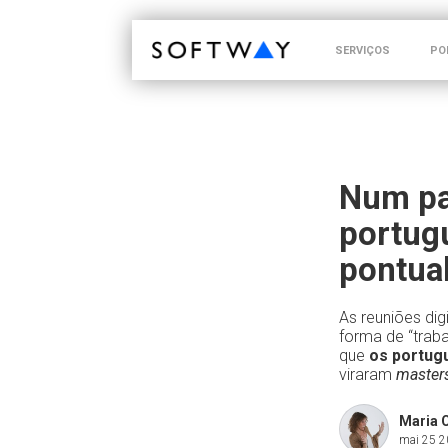
SOFTWAY - web professionals - web design
SERVIÇOS
PO
Num pa
portug
pontua
As reuniões dig
forma de “trab
que
os portug
viraram
master
Maria 
mai 25 2