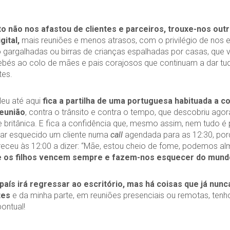
o não nos afastou de clientes e parceiros, trouxe-nos out
gital,
mais reuniões e menos atrasos, com o privilégio de nos 
 gargalhadas ou birras de crianças espalhadas por casas, que 
 bebés ao colo de mães e pais corajosos que continuam a dar tu
tes.
eu até aqui
fica a partilha de uma portuguesa habituada a c
reunião
, contra o trânsito e contra o tempo, que descobriu agor
 britânica. E fica a confidência que, mesmo assim, nem tudo é p
ar esquecido um cliente numa
call
agendada para as 12:30, por
eceu às 12:00 a dizer: “Mãe, estou cheio de fome, podemos a
e os filhos vencem sempre e fazem-nos esquecer do mundo
aís irá regressar ao escritório, mas há coisas que já nunc
tes
e da minha parte, em reuniões presenciais ou remotas, ten
ontual!