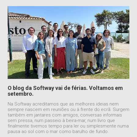
O blog da Softway vai de férias. Voltamos em
setembro.
Na Softway acreditamos que as melhores ideias nem
sempre nascem em reuniões ou à frente do ecrã. Surgem
também em jantares com amigos, conversas informais
sem pressa, num passeio à beira-mar, num livro que
finalmente tivemos tempo para ler ou simplesmente numa
pausa ao sol com o mar como barulho de fundo.