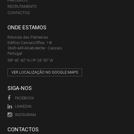
PARCEIROS
RECRUTAMENTO
CONTACTOS
ONDE ESTAMOS
Rotunda das Palmeiras
Edifício CascaisOffice, 1-B
2645-449 Alcabideche - Cascais
Portugal
38º 43' 40'' N | 9º 24' 50'' W
VER LOCALIZAÇÃO NO GOOGLE MAPS
SIGA-NOS
FACEBOOK
LINKEDIN
INSTAGRAM
CONTACTOS