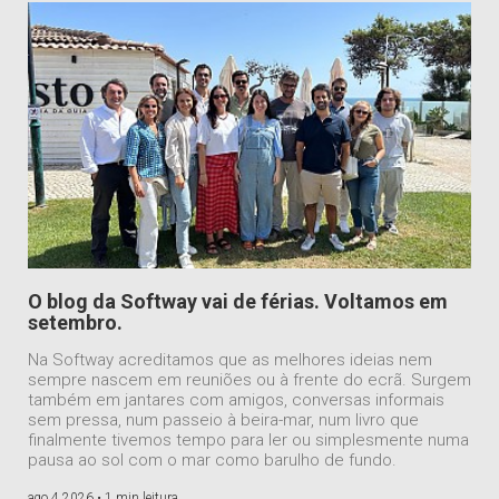
O blog da Softway vai de férias. Voltamos em
setembro.
Na Softway acreditamos que as melhores ideias nem
sempre nascem em reuniões ou à frente do ecrã. Surgem
também em jantares com amigos, conversas informais
sem pressa, num passeio à beira-mar, num livro que
finalmente tivemos tempo para ler ou simplesmente numa
pausa ao sol com o mar como barulho de fundo.
ago 4 2026 •
1 min leitura