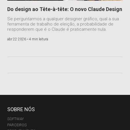
Do design ao Tête-à-tête: O novo Claude Design
Se perguntarmos a qualquer designer gráfico, qual a sua
ferramenta de trabalho de eleição, a probabilidade de
responderem que é o Claude é praticamente nula.
abr 22 2026 •
4 min leitura
SOBRE NÓS
SOFTWAY
PARCEIROS