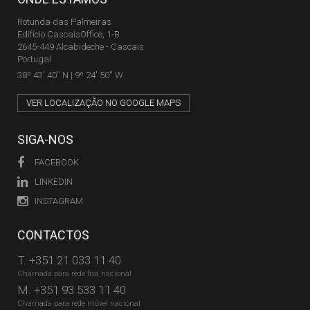
Rotunda das Palmeiras
Edifício CascaisOffice, 1-B
2645-449 Alcabideche - Cascais
Portugal
38º 43' 40'' N | 9º 24' 50'' W
VER LOCALIZAÇÃO NO GOOGLE MAPS
SIGA-NOS
FACEBOOK
LINKEDIN
INSTAGRAM
CONTACTOS
T.
+351 21 033 11 40
Chamada para rede fixa nacional
M.
+351 93 533 11 40
Chamada para rede móvel nacional