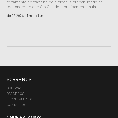
ferramenta de trabalho de eleição, a probabilidade de
responderem que é o Claude é praticamente nula.
abr 22 2026 •
4 min leitura
SOBRE NÓS
SOFTWAY
PARCEIROS
RECRUTAMENTO
CONTACTOS
ONDE ESTAMOS