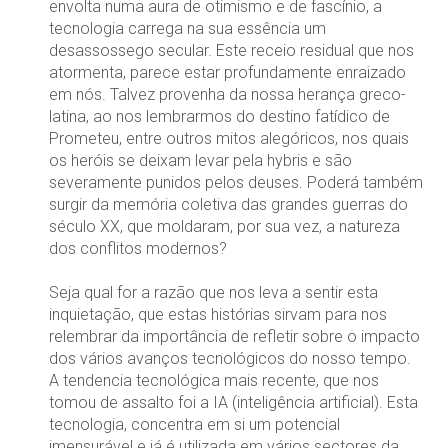
envolta numa aura de otimismo e de fascínio, a
tecnologia carrega na sua essência um
desassossego secular. Este receio residual que nos
atormenta, parece estar profundamente enraizado
em nós. Talvez provenha da nossa herança greco-
latina, ao nos lembrarmos do destino fatídico de
Prometeu, entre outros mitos alegóricos, nos quais
os heróis se deixam levar pela hybris e são
severamente punidos pelos deuses. Poderá também
surgir da memória coletiva das grandes guerras do
século XX, que moldaram, por sua vez, a natureza
dos conflitos modernos?
Seja qual for a razão que nos leva a sentir esta
inquietação, que estas histórias sirvam para nos
relembrar da importância de refletir sobre o impacto
dos vários avanços tecnológicos do nosso tempo.
A tendencia tecnológica mais recente, que nos
tomou de assalto foi a IA (inteligência artificial). Esta
tecnologia, concentra em si um potencial
imensurável e já é utilizada em vários sectores da