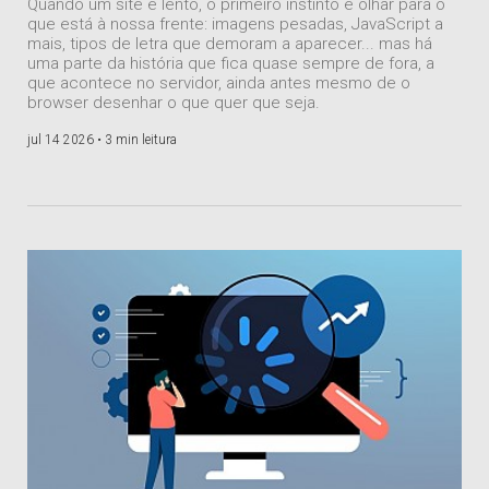
Quando um site é lento, o primeiro instinto é olhar para o
que está à nossa frente: imagens pesadas, JavaScript a
mais, tipos de letra que demoram a aparecer... mas há
uma parte da história que fica quase sempre de fora, a
que acontece no servidor, ainda antes mesmo de o
browser desenhar o que quer que seja.
jul 14 2026 •
3 min leitura