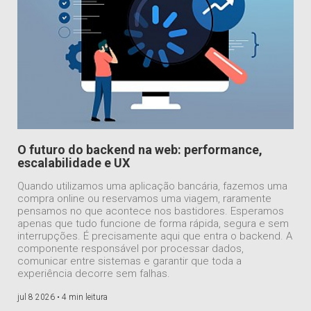
O futuro do backend na web: performance,
escalabilidade e UX
Quando utilizamos uma aplicação bancária, fazemos uma
compra online ou reservamos uma viagem, raramente
pensamos no que acontece nos bastidores. Esperamos
apenas que tudo funcione de forma rápida, segura e sem
interrupções. É precisamente aqui que entra o backend. A
componente responsável por processar dados,
comunicar entre sistemas e garantir que toda a
experiência decorre sem falhas.
jul 8 2026 •
4 min leitura