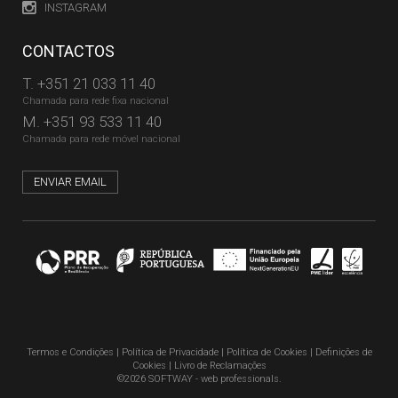
INSTAGRAM
CONTACTOS
T.
+351 21 033 11 40
Chamada para rede fixa nacional
M.
+351 93 533 11 40
Chamada para rede móvel nacional
ENVIAR EMAIL
Termos e Condições
|
Política de Privacidade
|
Política de Cookies
|
Definições de
Cookies
|
Livro de Reclamações
©2026 SOFTWAY - web professionals.