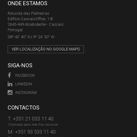
ONDE ESTAMOS
Rotunda das Palmeiras
Edifício CascaisOffice, 1-B
2645-449 Alcabideche - Cascais
Portugal
38º 43' 40'' N | 9º 24' 50'' W
VER LOCALIZAÇÃO NO GOOGLE MAPS
SIGA-NOS
FACEBOOK
LINKEDIN
INSTAGRAM
CONTACTOS
T.
+351 21 033 11 40
Chamada para rede fixa nacional
M.
+351 93 533 11 40