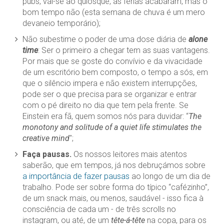
pubs, vai-se ao quiosque, as férias acabaram, mas o
bom tempo não (esta semana de chuva é um mero
devaneio temporário);
Não subestime o poder de uma dose diária de
alone
time
: Ser o primeiro a chegar tem as suas vantagens.
Por mais que se goste do convívio e da vivacidade
de um escritório bem composto, o tempo a sós, em
que o silêncio impera e não existem interrupções,
pode ser o que precisa para se organizar e entrar
com o pé direito no dia que tem pela frente. Se
Einstein era fã, quem somos nós para duvidar: “
The
monotony and solitude of a quiet life stimulates the
creative mind
";
Faça pausas.
Os nossos leitores mais atentos
saberão, que em tempos, já nos debruçámos sobre
a importância de fazer pausas
ao longo de um dia de
trabalho. Pode ser sobre forma do típico “cafézinho”,
de um snack mais, ou menos, saudável - isso fica à
consciência de cada um - de três scrolls no
instagram, ou até, de um
tête-á-tête
na copa, para os