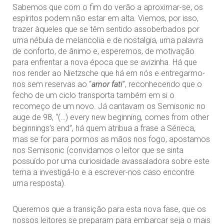
Sabemos que com o fim do verão a aproximar-se, os
espíritos podem não estar em alta. Viemos, por isso,
trazer àqueles que se têm sentido assoberbados por
uma nébula de melancolia e de nostalgia, uma palavra
de conforto, de ânimo e, esperemos, de motivação
para enfrentar a nova época que se avizinha. Há que
nos render ao Nietzsche que há em nós e entregarmo-
nos sem reservas ao “
amor fati
”, reconhecendo que o
fecho de um ciclo transporta também em si o
recomeço de um novo. Já cantavam os Semisonic no
auge de 98, “(…) every new beginning, comes from other
beginnings’s end”, há quem atribua a frase a Séneca,
mas se for para pormos as mãos nos fogo, apostamos
nos Semisonic (convidamos o leitor que se sinta
possuído por uma curiosidade avassaladora sobre este
tema a investigá-lo e a escrever-nos caso encontre
uma resposta).
Queremos que a transição para esta nova fase, que os
nossos leitores se preparam para embarcar seja o mais