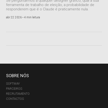
Se perguntarmos a qualquer designer gráfico, qual a sua
ferramenta de trabalho de eleição, a probabilidade de
responderem que é o Claude é praticamente nula.
abr 22 2026 •
4 min leitura
SOBRE NÓS
SOFTWAY
PARCEIROS
RECRUTAMENTO
CONTACTOS