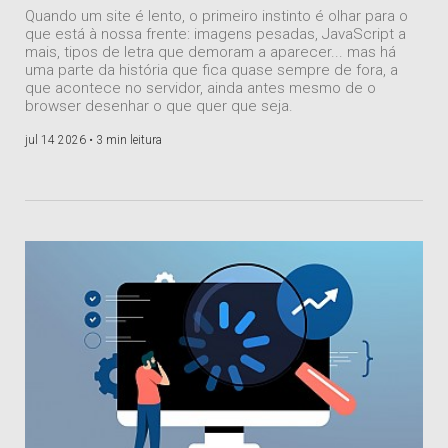
Quando um site é lento, o primeiro instinto é olhar para o
que está à nossa frente: imagens pesadas, JavaScript a
mais, tipos de letra que demoram a aparecer... mas há
uma parte da história que fica quase sempre de fora, a
que acontece no servidor, ainda antes mesmo de o
browser desenhar o que quer que seja.
jul 14 2026 •
3 min leitura