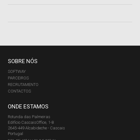
SOBRE NÓS
SOFTWAY
PARCEIROS
RECRUTAMENTO
CONTACTOS
ONDE ESTAMOS
Rotunda das Palmeiras
Edifício CascaisOffice, 1-B
2645-449 Alcabideche - Cascais
Portugal