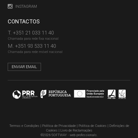
INSTAGRAM
CONTACTOS
T.
+351 21 033 11 40
Chamada para rede fixa nacional
M.
+351 93 533 11 40
Chamada para rede móvel nacional
ENVIAR EMAIL
Termos e Condições
|
Política de Privacidade
|
Política de Cookies
|
Definições de
Cookies
|
Livro de Reclamações
©2026 SOFTWAY - web professionals.