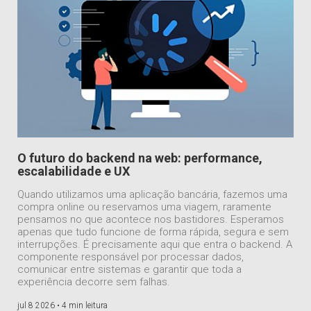
O futuro do backend na web: performance,
escalabilidade e UX
Quando utilizamos uma aplicação bancária, fazemos uma
compra online ou reservamos uma viagem, raramente
pensamos no que acontece nos bastidores. Esperamos
apenas que tudo funcione de forma rápida, segura e sem
interrupções. É precisamente aqui que entra o backend. A
componente responsável por processar dados,
comunicar entre sistemas e garantir que toda a
experiência decorre sem falhas.
jul 8 2026 •
4 min leitura