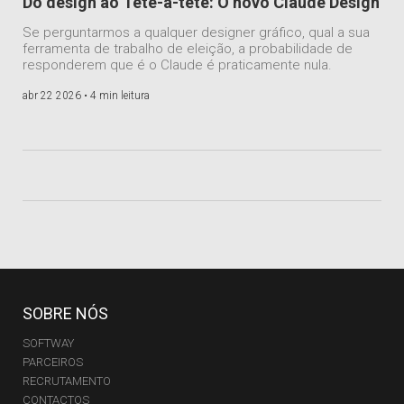
Do design ao Tête-à-tête: O novo Claude Design
Se perguntarmos a qualquer designer gráfico, qual a sua
ferramenta de trabalho de eleição, a probabilidade de
responderem que é o Claude é praticamente nula.
abr 22 2026 •
4 min leitura
SOBRE NÓS
SOFTWAY
PARCEIROS
RECRUTAMENTO
CONTACTOS