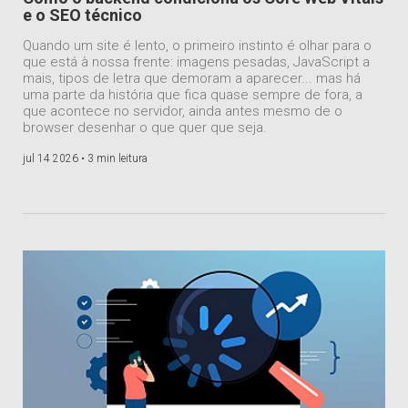
e o SEO técnico
Quando um site é lento, o primeiro instinto é olhar para o
que está à nossa frente: imagens pesadas, JavaScript a
mais, tipos de letra que demoram a aparecer... mas há
uma parte da história que fica quase sempre de fora, a
que acontece no servidor, ainda antes mesmo de o
browser desenhar o que quer que seja.
jul 14 2026 •
3 min leitura