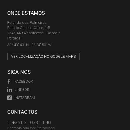
ONDE ESTAMOS
Rotunda das Palmeiras
Edifício CascaisOffice, 1-B
2645-449 Alcabideche - Cascais
Portugal
38º 43' 40'' N | 9º 24' 50'' W
VER LOCALIZAÇÃO NO GOOGLE MAPS
SIGA-NOS
FACEBOOK
LINKEDIN
INSTAGRAM
CONTACTOS
T.
+351 21 033 11 40
Chamada para rede fixa nacional