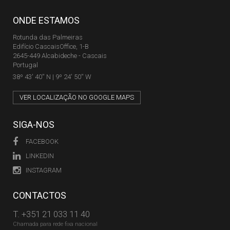
ONDE ESTAMOS
Rotunda das Palmeiras
Edifício CascaisOffice, 1-B
2645-449 Alcabideche - Cascais
Portugal
38º 43' 40'' N | 9º 24' 50'' W
VER LOCALIZAÇÃO NO GOOGLE MAPS
SIGA-NOS
FACEBOOK
LINKEDIN
INSTAGRAM
CONTACTOS
T.
+351 21 033 11 40
Chamada para rede fixa nacional