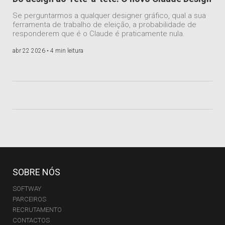
Se perguntarmos a qualquer designer gráfico, qual a sua
ferramenta de trabalho de eleição, a probabilidade de
responderem que é o Claude é praticamente nula.
abr 22 2026 •
4 min leitura
SOBRE NÓS
SOFTWAY
PARCEIROS
RECRUTAMENTO
CONTACTOS