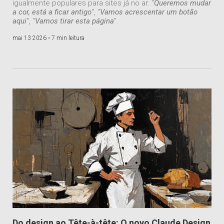
igualmente populares para sites já no ar: "
Queremos mudar
a cor, está a ficar antigo
", "
Vamos acrescentar um botão
aqui
", "
Vamos tirar esta página
".
mai 13 2026 •
7 min leitura
Do design ao Tête-à-tête: O novo Claude Design