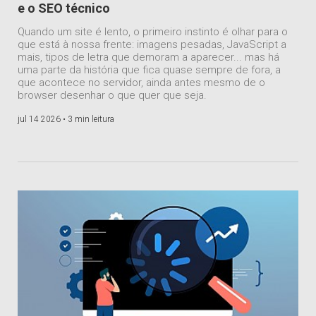
e o SEO técnico
Quando um site é lento, o primeiro instinto é olhar para o
que está à nossa frente: imagens pesadas, JavaScript a
mais, tipos de letra que demoram a aparecer... mas há
uma parte da história que fica quase sempre de fora, a
que acontece no servidor, ainda antes mesmo de o
browser desenhar o que quer que seja.
jul 14 2026 •
3 min leitura