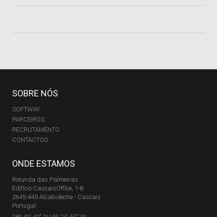
SOBRE NÓS
SOFTWAY
PARCEIROS
RECRUTAMENTO
CONTACTOS
ONDE ESTAMOS
Rotunda das Palmeiras
Edifício CascaisOffice, 1-B
2645-449 Alcabideche - Cascais
Portugal
38º 43' 40'' N | 9º 24' 50'' W