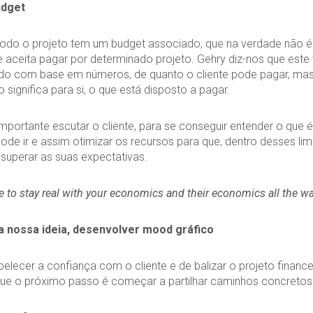
udget
do o projeto tem um budget associado, que na verdade não é
e aceita pagar por determinado projeto. Gehry diz-nos que este 
do com base em números, de quanto o cliente pode pagar, m
o significa para si, o que está disposto a pagar.
importante escutar o cliente, para se conseguir entender o que é
ode ir e assim otimizar os recursos para que, dentro desses limi
superar as suas expectativas.
ve to stay real with your economics and their economics all the w
a nossa ideia, desenvolver mood gráfico
elecer a confiança com o cliente e de balizar o projeto financ
que o próximo passo é começar a partilhar caminhos concretos 