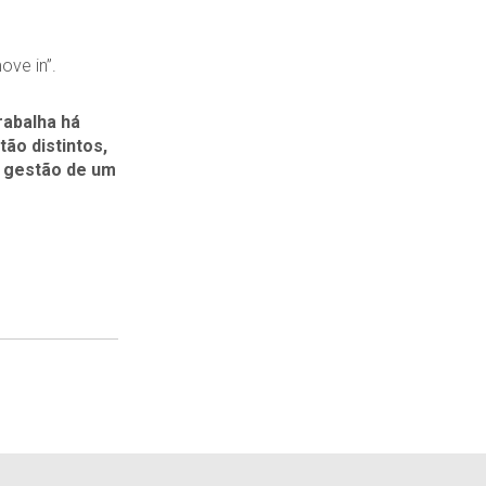
move in”.
rabalha há
ão distintos,
a gestão de um