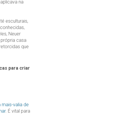
 aplicava na
é esculturais,
 conhecidas,
les, Neuer
a própria casa
retorcidas que
cas para criar
 mais-valia de
har
. É vital para