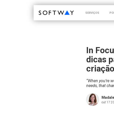
SOFTWAY - web professionals - web design
SERVIÇOS
PO
In Focu
dicas p
criaçã
“When you’re wo
needs, that cha
Madale
out 17 2