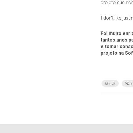
projeto que nos
I don’t like just
Foi muito enri
tantos anos pa
e tomar consc
projeto na So
ui / ux
tech