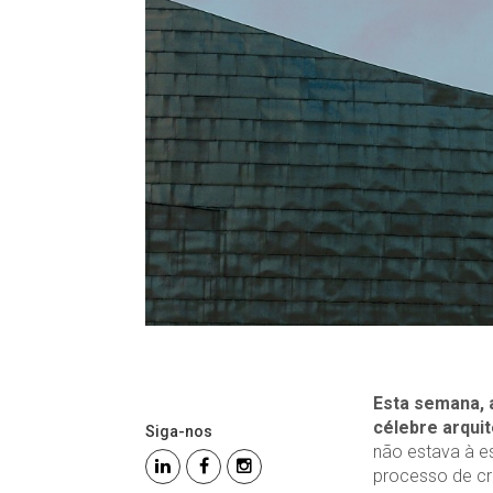
Esta semana, 
célebre arqui
Siga-nos
não estava à e
processo de cri