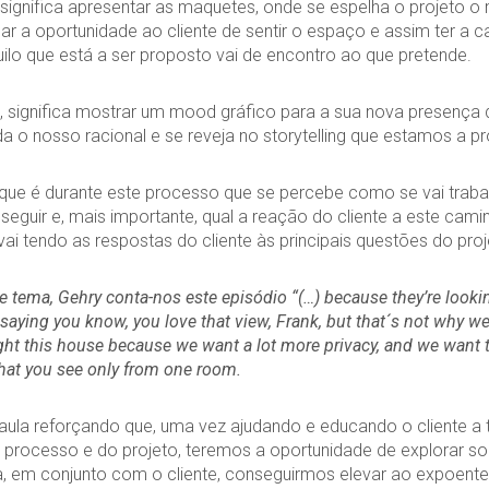
 significa apresentar as maquetes, onde se espelha o projeto o 
dar a oportunidade ao cliente de sentir o espaço e assim ter a 
ilo que está a ser proposto vai de encontro ao que pretende.
significa mostrar um mood gráfico para a sua nova presença di
da o nosso racional e se reveja no storytelling que estamos a pr
 que é durante este processo que se percebe como se vai trabal
seguir e, mais importante, qual a reação do cliente a este cami
ai tendo as respostas do cliente às principais questões do proj
te tema, Gehry conta-nos este episódio “(…) because they’re looki
 saying you know, you love that view, Frank, but that´s not why w
t this house because we want a lot more privacy, and we want t
 that you see only from one room.
aula reforçando que, uma vez ajudando e educando o cliente a 
processo e do projeto, teremos a oportunidade de explorar so
ra, em conjunto com o cliente, conseguirmos elevar ao expoen