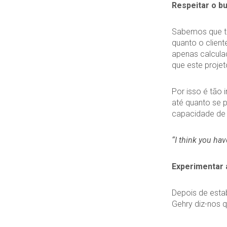
Respeitar o b
Sabemos que to
quanto o client
apenas calcula
que este projet
Por isso é tão 
até quanto se p
capacidade de 
“I think you ha
Experimentar 
Depois de estab
Gehry diz-nos 