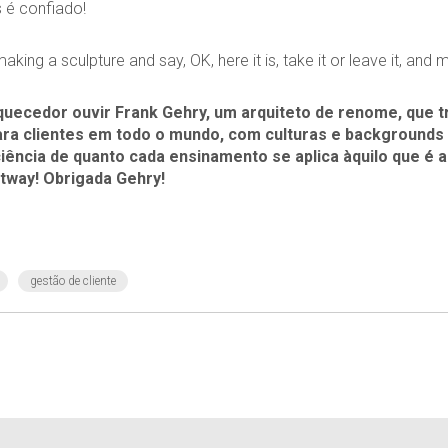
 é confiado!
 making a sculpture and say, OK, here it is, take it or leave it, and 
quecedor ouvir Frank Gehry, um arquiteto de renome, que t
ra clientes em todo o mundo, com culturas e backgrounds t
iência de quanto cada ensinamento se aplica àquilo que é 
ftway! Obrigada Gehry!
gestão de cliente