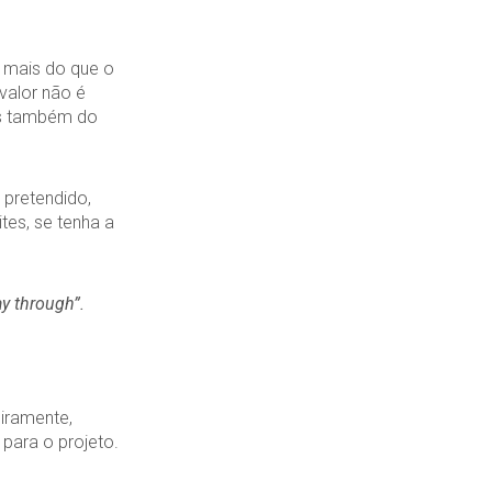
 mais do que o
valor não é
as também do
 pretendido,
tes, se tenha a
ay through”.
eiramente,
para o projeto.