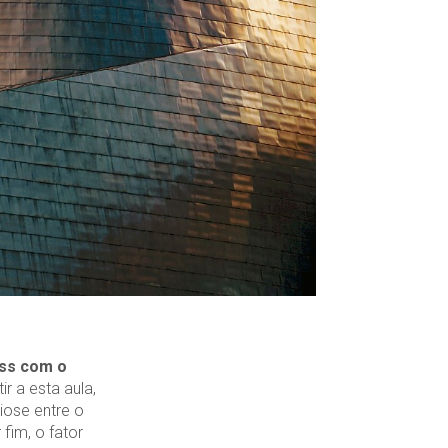
ass com o
r a esta aula,
iose entre o
r fim, o fator