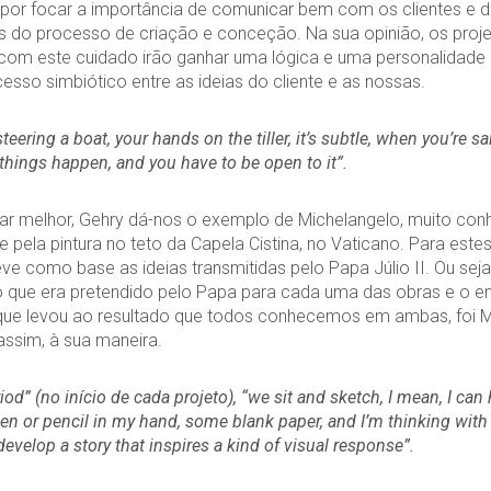
or focar a importância de comunicar bem com os clientes e de
s do processo de criação e conceção. Na sua opinião, os proj
com este cuidado irão ganhar uma lógica e uma personalidade 
sso simbiótico entre as ideias do cliente e as nossas.
 steering a boat, your hands on the tiller, it’s subtle, when you’re sai
 things happen, and you have to be open to it”.
car melhor, Gehry dá-nos o exemplo de Michelangelo, muito con
 e pela pintura no teto da Capela Cistina, no Vaticano. Para estes
ve como base as ideias transmitidas pelo Papa Júlio II. Ou sej
 que era pretendido pelo Papa para cada uma das obras e o e
ue levou ao resultado que todos conhecemos em ambas, foi Mi
 assim, à sua maneira.
iod” (no início de cada projeto), “we sit and sketch, I mean, I can he
en or pencil in my hand, some blank paper, and I’m thinking with
develop a story that inspires a kind of visual response
”.