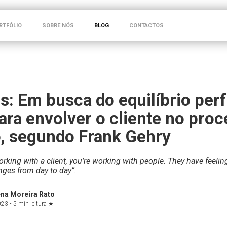
RTFÓLIO
SOBRE NÓS
BLOG
CONTACTOS
s: Em busca do equilíbrio perf
ara envolver o cliente no pro
o, segundo Frank Gehry
rking with a client, you’re working with people. They have feelin
nges from day to day”.
na Moreira Rato
023 •
5 min leitura
★