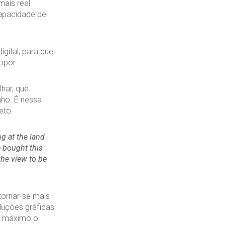
mais real
capacidade de
gital, para que
opor.
har, que
nho. É nessa
eto.
ng at the land
e bought this
he view to be
tornar-se mais
luções gráficas
te máximo o