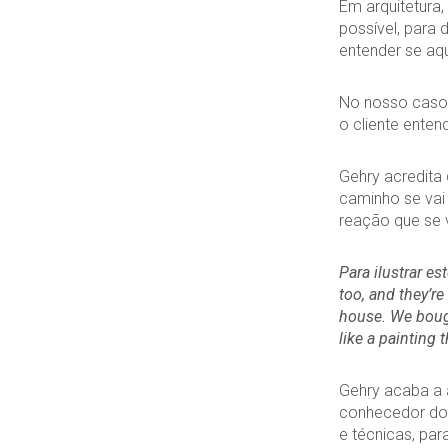
Em arquitetura,
possível, para 
entender se aqu
No nosso caso, 
o cliente enten
Gehry acredita
caminho se vai 
reação que se v
Para ilustrar es
too, and they’re
house. We bough
like a painting
Gehry acaba a 
conhecedor do 
e técnicas, pa