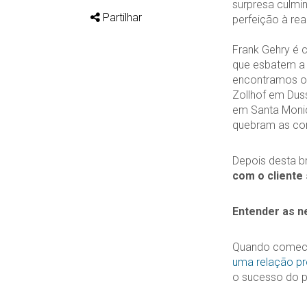
surpresa culmin
Partilhar
perfeição à re
Frank Gehry é c
que esbatem a f
encontramos o 
Zollhof em Dus
em Santa Monica
quebram as con
Depois desta b
com o cliente
Entender as n
Quando comecei 
uma relação pr
o sucesso do pr