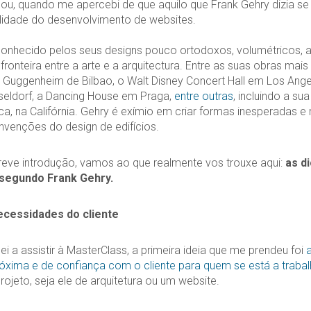
ou, quando me apercebi de que aquilo que Frank Gehry dizia se
alidade do desenvolvimento de websites.
onhecido pelos seus designs pouco ortodoxos, volumétricos, at
ronteira entre a arte e a arquitectura. Entre as suas obras mais
Guggenheim de Bilbao, o Walt Disney Concert Hall em Los Ange
seldorf, a Dancing House em Praga,
entre outras
, incluindo a su
, na Califórnia. Gehry é exímio em criar formas inesperadas e 
venções do design de edifícios.
reve introdução, vamos ao que realmente vos trouxe aqui:
as di
 segundo Frank Gehry.
ecessidades do cliente
a assistir à MasterClass, a primeira ideia que me prendeu foi
a
óxima e de confiança com o cliente para quem se está a trabal
ojeto, seja ele de arquitetura ou um website.