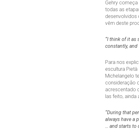
Gehry começa p
todas as etapa
desenvolvidos 
vêm deste proce
“I think of it as
constantly, and
Para nos expli
escultura Pietà
Michelangelo te
consideração o
acrescentado q
las feito, ainda
“During that per
always have a p
… and starts to 