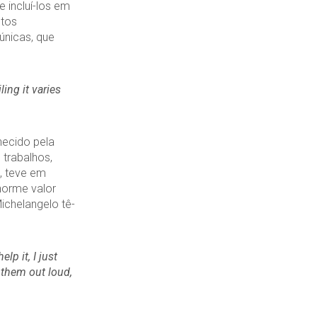
 incluí-los em
etos
únicas, que
ling it varies
hecido pela
 trabalhos,
a, teve em
norme valor
chelangelo tê-
lp it, I just
 them out loud,